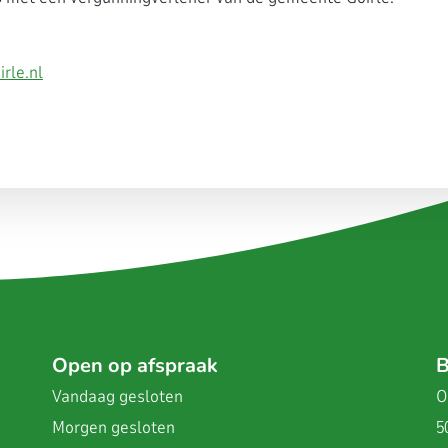
rle.nl
Open op afspraak
B
Vandaag
gesloten
O
Morgen
gesloten
5