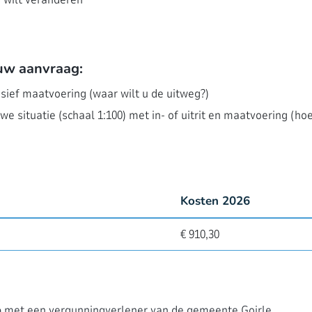
 uw aanvraag:
usief maatvoering (waar wilt u de uitweg?)
 situatie (schaal 1:100) met in- of uitrit en maatvoering (ho
Kosten 2026
€ 910,30
p met een vergunningverlener van de gemeente Goirle.