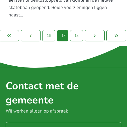
eerste hondenlosloopveld van Goirle én de nieuwe
skatebaan geopend. Beide voorzieningen liggen
naast…
eerste pagina
vorige pagina
volgende pagin
laa
16
17
18
Contact met de
gemeente
Wij werken alleen op afspraak