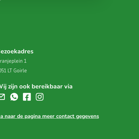
ezoekadres
ranjeplein 1
051 LT Goirle
ij zijn ook bereikbaar via
a naar de pagina meer contact gegevens