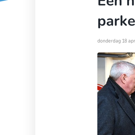
Een n
parke
donderdag 18 apr