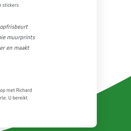
 stickers
opfrisbeurt
oie muurprints
ner en maakt
 op met Richard
le. U bereikt