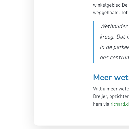
winkelgebied De H
weggehaald. Tot 
Wethouder P
kreeg. Dat 
in de parke
ons centrum
Meer wet
Wilt u meer wete
Dreijer, opzichte
hem via
richard.d