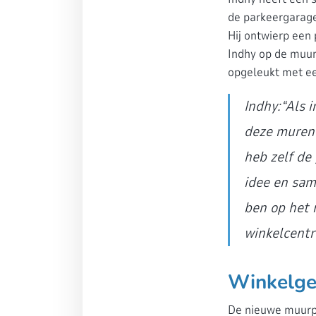
de parkeergarage
Hij ontwierp een
Indhy op de muur 
opgeleukt met ee
Indhy:“Als i
deze muren 
heb zelf de
idee en sam
ben op het r
winkelcentr
Winkelge
De nieuwe muurpr