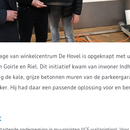
age van winkelcentrum De Hovel is opgeknapt met 
 Goirle en Riel. Dit initiatief kwam van inwoner Ind
 zag de kale, grijze betonnen muren van de parkeerga
ijker. Hij had daar een passende oplossing voor en b
t
startende onderneming in muurprinten (ICE wallprinting). Voor