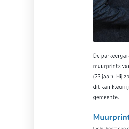
De parkeergar
muurprints van
(23 jaar). Hij
dit kan kleurr
gemeente.
Muurprin
Indhy heeft een 