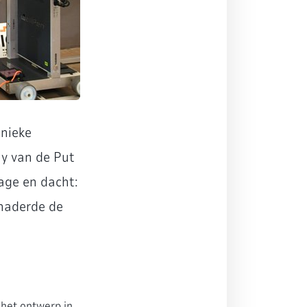
unieke
hy van de Put
rage en dacht:
enaderde de
 het ontwerp in