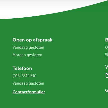
Open op afspraak
B
Vandaag
gesloten
O
Morgen
gesloten
5
W
Telefoon
(013) 5310 610
Vandaag
gesloten
G
Contactformulier