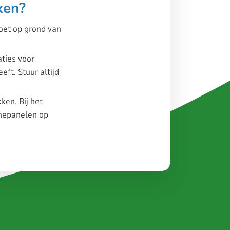
ken?
et op grond van
ties voor
ft. Stuur altijd
en. Bij het
nnepanelen op