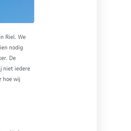
en Riel. We
dien nodig
ker. De
 niet iedere
 hoe wij