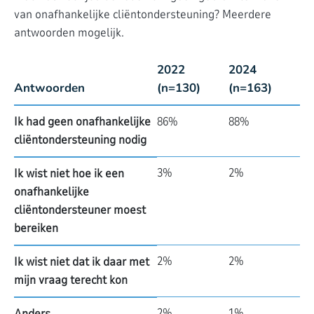
van onafhankelijke cliëntondersteuning? Meerdere
antwoorden mogelijk.
2022
2024
Antwoorden
(n=130)
(n=163)
Ik had geen onafhankelijke
86%
88%
cliëntondersteuning nodig
3%
2%
Ik wist niet hoe ik een
onafhankelijke
cliëntondersteuner moest
bereiken
2%
2%
Ik wist niet dat ik daar met
mijn vraag terecht kon
2%
1%
Anders