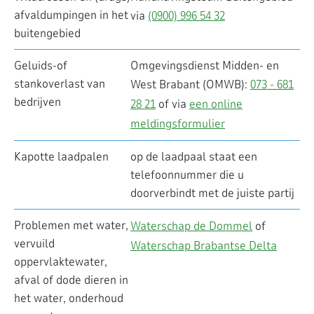
afvaldumpingen in het
via
(0900) 996 54 32
buitengebied
Geluids-of
Omgevingsdienst Midden- en
stankoverlast van
West Brabant (OMWB):
073 - 681
bedrijven
28 21
of via
een online
meldingsformulier
Kapotte laadpalen
op de laadpaal staat een
telefoonnummer die u
doorverbindt met de juiste partij
Problemen met water,
Waterschap de Dommel
of
vervuild
Waterschap Brabantse Delta
oppervlaktewater,
afval of dode dieren in
het water, onderhoud